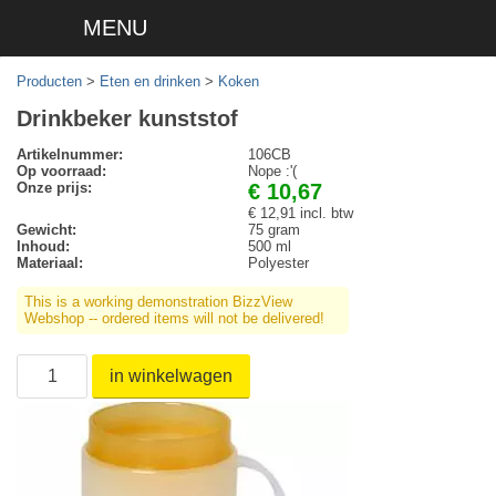
MENU
Producten
>
Eten en drinken
>
Koken
Drinkbeker kunststof
Artikelnummer:
106CB
Op voorraad:
Nope :'(
Onze prijs:
€ 10,67
€ 12,91 incl. btw
Gewicht:
75 gram
Inhoud:
500 ml
Materiaal:
Polyester
This is a working demonstration BizzView
Webshop -- ordered items will not be delivered!
in winkelwagen