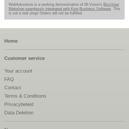
WebAdventure is a working demonstration of IB-Vision's
BizzView
Webshop seamlessly integrated with King Business Software
. This
is not a real shop! Orders will not be fulfilled.
Home
Customer service
Your account
FAQ
Contact
Terms & Conditions
Privacybeleid
Data Deletion