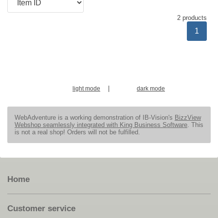
2 products
1
|
light mode
dark mode
WebAdventure is a working demonstration of IB-Vision's
BizzView
Webshop seamlessly integrated with King Business Software
. This
is not a real shop! Orders will not be fulfilled.
Home
Customer service