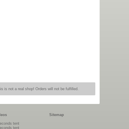
is is not a real shop! Orders will not be fulfilled.
deos
Sitemap
econds tent
econds tent