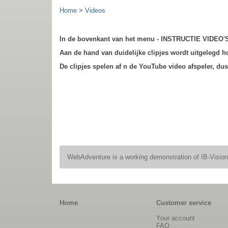
Home
>
Videos
In de bovenkant van het menu - INSTRUCTIE VIDEO'S -
Aan de hand van duidelijke clipjes wordt uitgelegd h
De clipjes spelen af n de YouTube video afspeler, dus u
WebAdventure is a working demonstration of IB-Visio
Home
Customer service
Your account
FAQ