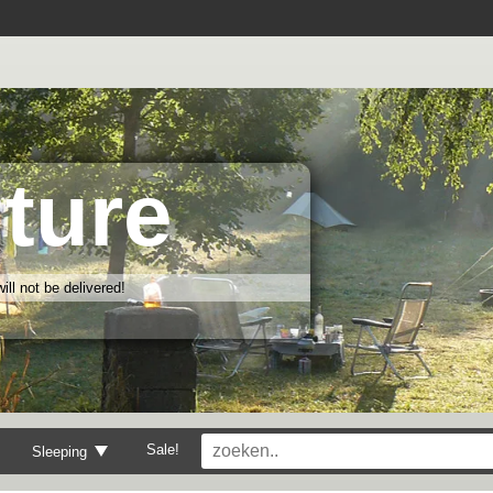
ture
ll not be delivered!
Sale!
Sleeping