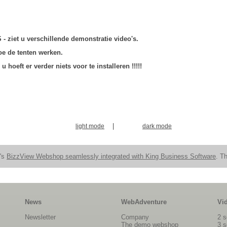
 ziet u verschillende demonstratie video's.
oe de tenten werken.
 hoeft er verder niets voor te installeren !!!!!
|
light mode
dark mode
n's
BizzView Webshop seamlessly integrated with King Business Software
. Th
News
WebAdventure
Vi
Newsletter
Company
2 s
The demo webshop
3 s