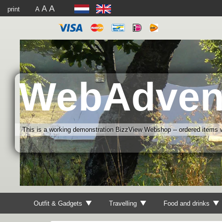
A
A
print
A
WebAdven
This is a working demonstration BizzView Webshop -- ordered items wi
Outfit & Gadgets
Travelling
Food and drinks