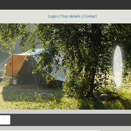
Login
|
Your details
|
Contact