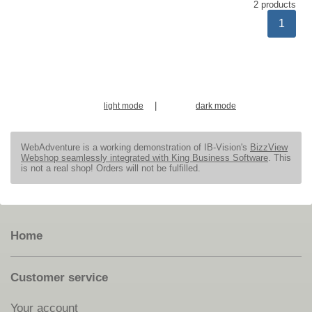
2 products
1
|
light mode
dark mode
WebAdventure is a working demonstration of IB-Vision's
BizzView
Webshop seamlessly integrated with King Business Software
. This
is not a real shop! Orders will not be fulfilled.
Home
Customer service
Your account