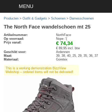
MENU
Producten
>
Outfit & Gadgets
>
Schoenen
>
Damesschoenen
The North Face wandelschoen mt 25
Artikelnummer:
NorthFace
Op voorraad:
Nope :'(
Prijs vanaf:
€ 74,34
€ 89,95 incl. btw
Geschikt voor:
Ardennen
Maat:
39, 38, 40, 25, 29, 35, 36, 37
Materiaal:
Goretex
This is a working demonstration BizzView
Webshop -- ordered items will not be delivered!