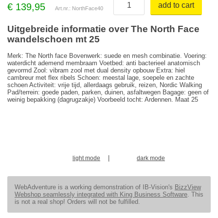
add to cart
€
139,95
Art.nr.: NorthFace40
Uitgebreide informatie over The North Face
wandelschoen mt 25
Merk: The North face Bovenwerk: suede en mesh combinatie. Voering:
waterdicht ademend membraam Voetbed: anti bacterieel anatomisch
gevormd Zool: vibram zool met dual density opbouw Extra: hiel
cambreur met flex ribels Schoen: meestal lage, soepele en zachte
schoen Activiteit: vrije tijd, allerdaags gebruik, reizen, Nordic Walking
Pad/terrein: goede paden, parken, duinen, asfaltwegen Bagage: geen of
weinig bepakking (dagrugzakje) Voorbeeld tocht: Ardennen. Maat 25
|
light mode
dark mode
WebAdventure is a working demonstration of IB-Vision's
BizzView
Webshop seamlessly integrated with King Business Software
. This
is not a real shop! Orders will not be fulfilled.