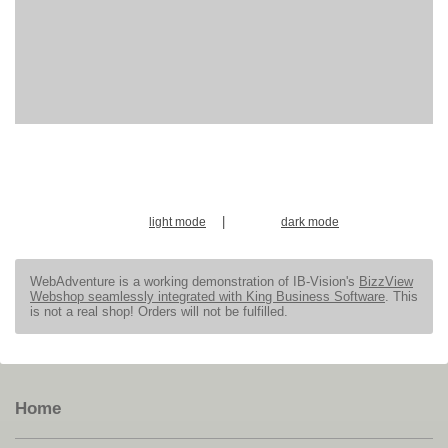
|
light mode
dark mode
WebAdventure is a working demonstration of IB-Vision's
BizzView
Webshop seamlessly integrated with King Business Software
. This
is not a real shop! Orders will not be fulfilled.
Home