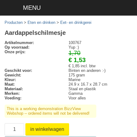
MENU
Producten
>
Eten en drinken
>
Eet- en drinkgerei
Aardappelschilmesje
Artikelnummer:
100767
Op voorraad:
Yup :)
Onze prijs:
1,70
€ 1,53
€ 1,85 incl. btw
Geschikt voor:
Binten en anderen :-)
Gewicht:
175 gram
Kleur:
Marine
Maat:
24.9 x 16.7 x 28.7 cm
Materiaal:
Staal en plastik
Merken:
Gamma
Voeding:
Voor alles
This is a working demonstration BizzView
Webshop -- ordered items will not be delivered!
in winkelwagen