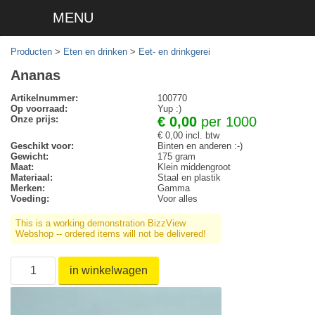
MENU
Producten
>
Eten en drinken
>
Eet- en drinkgerei
Ananas
Artikelnummer:
100770
Op voorraad:
Yup :)
Onze prijs:
€ 0,00
per 1000
€ 0,00 incl. btw
Geschikt voor:
Binten en anderen :-)
Gewicht:
175 gram
Maat:
Klein middengroot
Materiaal:
Staal en plastik
Merken:
Gamma
Voeding:
Voor alles
This is a working demonstration BizzView
Webshop -- ordered items will not be delivered!
in winkelwagen