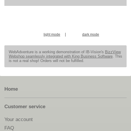
|
light mode
dark mode
WebAdventure is a working demonstration of IB-Vision's
BizzView
Webshop seamlessly integrated with King Business Software
. This
is not a real shop! Orders will not be fulfilled.
Home
Customer service
Your account
FAQ