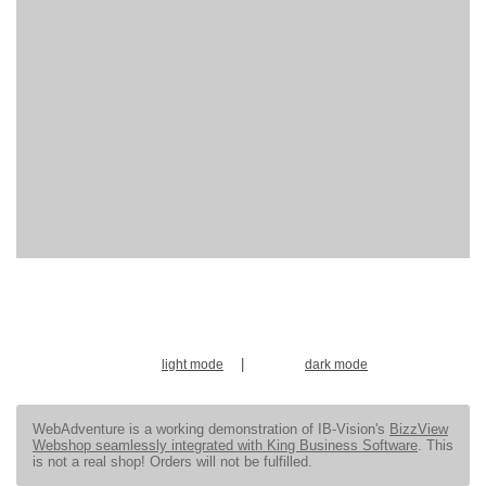
|
light mode
dark mode
WebAdventure is a working demonstration of IB-Vision's
BizzView
Webshop seamlessly integrated with King Business Software
. This
is not a real shop! Orders will not be fulfilled.