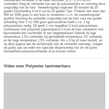
hoeveelheid verharder in de tabel hieronder. (1,5 - 2,5% MEKP
verharder) Voeg de verharder toe aan de polyesterhars en vermeng deze
zorgvuldig met de hars. Verwerkingstijd ongeveer 30 minuten bij 20
graden Doorharding 4 tot 6 uur bij 20 graden Tips: Probeer niet meer dan
500 tot 1000 gram in een keer te verwerken i.v.m. de verwerkingstijd
(potlife) Vermeng de verharder zorgvuldig met de hars voor een goede
uitharding Voor 1 m2 450 gram glasvezelmat heeft u ca. 1 kg
polyesterhars nodig. Dit geeft 1 mm laagdikte U kunt polyesterhars
voorkleuren met polyester pigmentpasta U kunt de hars verwerken met
bijvoorbeeld een vachtroller of een wegwerpkwast Gebruik bij lage
temperatuur 2,5% verharder, bij gemiddelde temperatuur 2% verharder,
en bij hoge temperatuur 1,5% verharder. Als u 5 kg of meer bestelt, en
op deze pagina aan de rechterzijde ook de verharder toevoegt, voegen
wij gratis aan uw order een speciale dispenserdop toe om de juiste
hoeveelheid polyesterverharder af te kunnen meten.
Video over Polyester lamineerhars