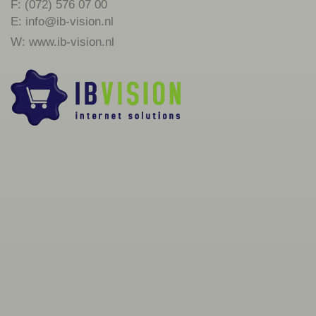
F: (072) 576 07 00
E:
info@ib-vision.nl
W:
www.ib-vision.nl