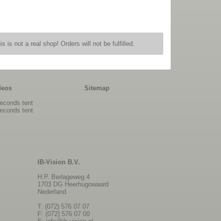
is is not a real shop! Orders will not be fulfilled.
deos
Sitemap
econds tent
econds tent
IB-Vision B.V.
H.P. Berlageweg 4
1703 DG Heerhugowaard
Nederland
T: (072) 576 07 07
F: (072) 576 07 00