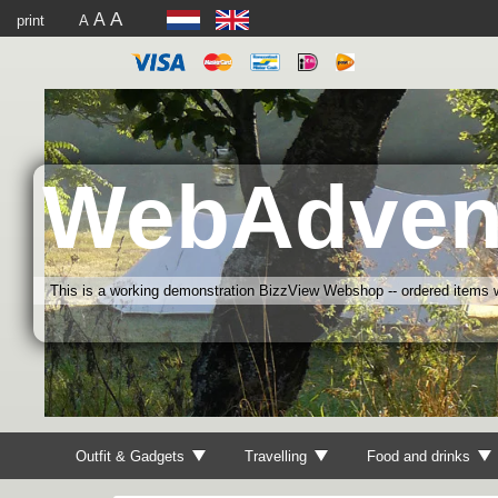
A
A
print
A
WebAdven
This is a working demonstration BizzView Webshop -- ordered items wi
Outfit & Gadgets
Travelling
Food and drinks