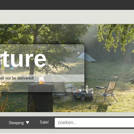
ture
ll not be delivered!
Sale!
Sleeping