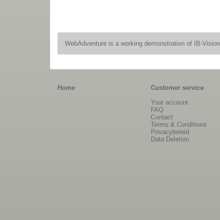
WebAdventure is a working demonstration of IB-Visio
Home
Customer service
Your account
FAQ
Contact
Terms & Conditions
Privacybeleid
Data Deletion