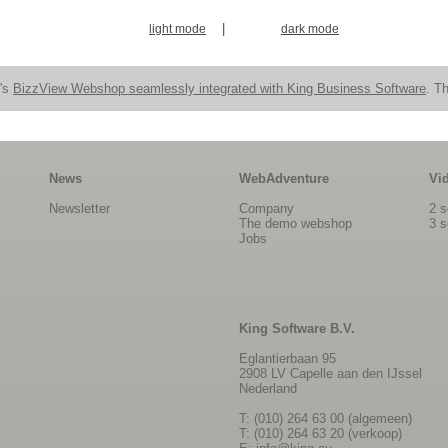
|
light mode
dark mode
n's
BizzView Webshop seamlessly integrated with King Business Software
. Th
News
WebAdventure
Vi
Newsletter
Company
2 s
The demo webshop
3 s
Jobs
King Software B.V.
Eglantierbaan 95
2908 LV Capelle aan den IJssel
Nederland
T: (010) 264 63 00 (algemeen)
T: (010) 264 63 20 (verkoop)