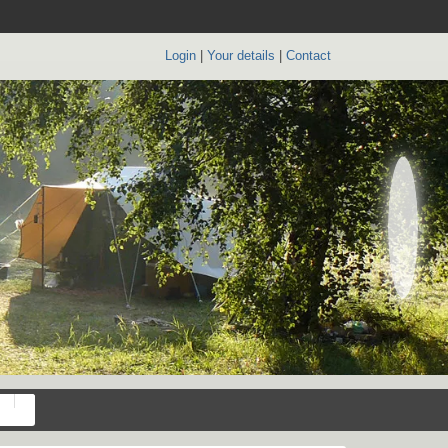
Login
|
Your details
|
Contact