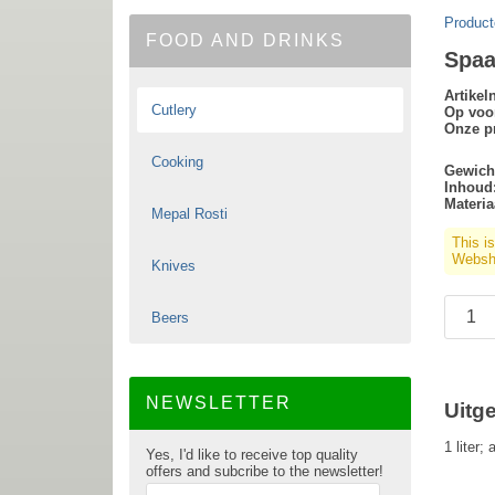
Product
FOOD AND DRINKS
Spaa
Artike
Cutlery
Op voo
Onze pr
Cooking
Gewich
Inhoud
Materia
Mepal Rosti
This i
Websho
Knives
Beers
NEWSLETTER
Uitg
1 liter;
Yes, I'd like to receive top quality
offers and subcribe to the newsletter!