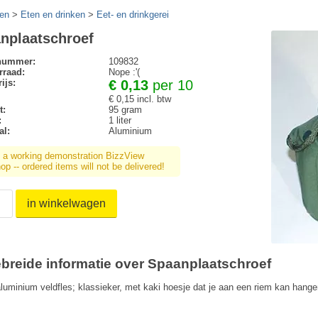
en
>
Eten en drinken
>
Eet- en drinkgerei
nplaatschroef
lnummer:
109832
rraad:
Nope :'(
ijs:
€ 0,13
per 10
€ 0,15 incl. btw
t:
95 gram
:
1 liter
al:
Aluminium
s a working demonstration BizzView
p -- ordered items will not be delivered!
in winkelwagen
ebreide informatie over Spaanplaatschroef
 aluminium veldfles; klassieker, met kaki hoesje dat je aan een riem kan hang