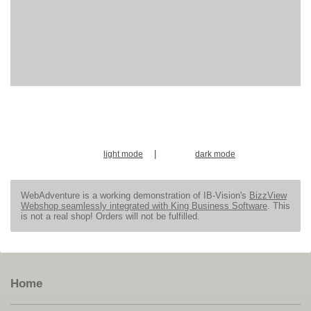
|
light mode
dark mode
WebAdventure is a working demonstration of IB-Vision's
BizzView
Webshop seamlessly integrated with King Business Software
. This
is not a real shop! Orders will not be fulfilled.
Home