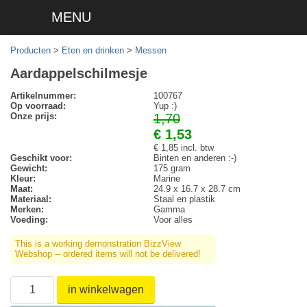
MENU
Producten
>
Eten en drinken
>
Messen
Aardappelschilmesje
Artikelnummer:
100767
Op voorraad:
Yup :)
Onze prijs:
1,70
€ 1,53
€ 1,85 incl. btw
Geschikt voor:
Binten en anderen :-)
Gewicht:
175 gram
Kleur:
Marine
Maat:
24.9 x 16.7 x 28.7 cm
Materiaal:
Staal en plastik
Merken:
Gamma
Voeding:
Voor alles
This is a working demonstration BizzView
Webshop -- ordered items will not be delivered!
in winkelwagen