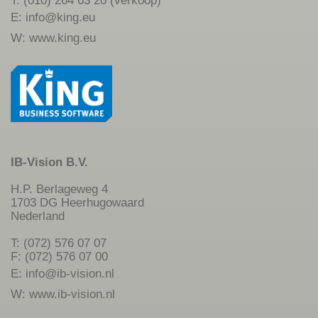
T: (010) 264 63 20 (verkoop)
E:
info@king.eu
W:
www.king.eu
IB-Vision B.V.
H.P. Berlageweg 4
1703 DG Heerhugowaard
Nederland
T: (072) 576 07 07
F: (072) 576 07 00
E:
info@ib-vision.nl
W:
www.ib-vision.nl