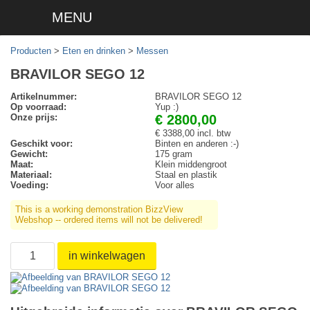
MENU
Producten
>
Eten en drinken
>
Messen
BRAVILOR SEGO 12
Artikelnummer:
BRAVILOR SEGO 12
Op voorraad:
Yup :)
Onze prijs:
€ 2800,00
€ 3388,00 incl. btw
Geschikt voor:
Binten en anderen :-)
Gewicht:
175 gram
Maat:
Klein middengroot
Materiaal:
Staal en plastik
Voeding:
Voor alles
This is a working demonstration BizzView
Webshop -- ordered items will not be delivered!
in winkelwagen