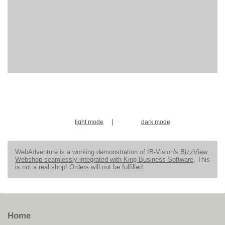
|
light mode
dark mode
WebAdventure is a working demonstration of IB-Vision's
BizzView
Webshop seamlessly integrated with King Business Software
. This
is not a real shop! Orders will not be fulfilled.
Home