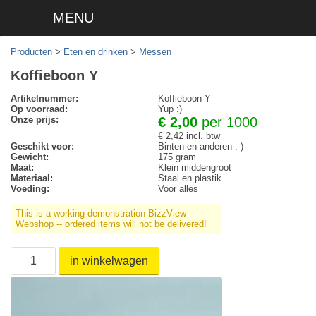
MENU
Producten
>
Eten en drinken
>
Messen
Koffieboon Y
Artikelnummer:
Koffieboon Y
Op voorraad:
Yup :)
Onze prijs:
€ 2,00
per 1000
€ 2,42 incl. btw
Geschikt voor:
Binten en anderen :-)
Gewicht:
175 gram
Maat:
Klein middengroot
Materiaal:
Staal en plastik
Voeding:
Voor alles
This is a working demonstration BizzView
Webshop -- ordered items will not be delivered!
in winkelwagen