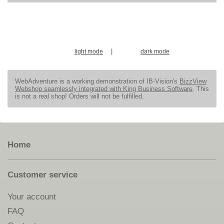
|
light mode
dark mode
WebAdventure is a working demonstration of IB-Vision's
BizzView
Webshop seamlessly integrated with King Business Software
. This
is not a real shop! Orders will not be fulfilled.
Home
Customer service
Your account
FAQ