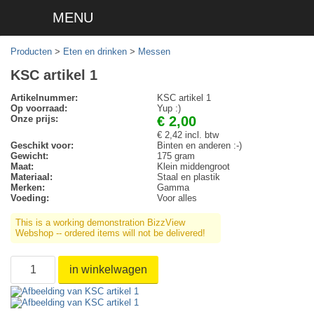
MENU
Producten
>
Eten en drinken
>
Messen
KSC artikel 1
Artikelnummer:
KSC artikel 1
Op voorraad:
Yup :)
Onze prijs:
€ 2,00
€ 2,42 incl. btw
Geschikt voor:
Binten en anderen :-)
Gewicht:
175 gram
Maat:
Klein middengroot
Materiaal:
Staal en plastik
Merken:
Gamma
Voeding:
Voor alles
This is a working demonstration BizzView
Webshop -- ordered items will not be delivered!
in winkelwagen