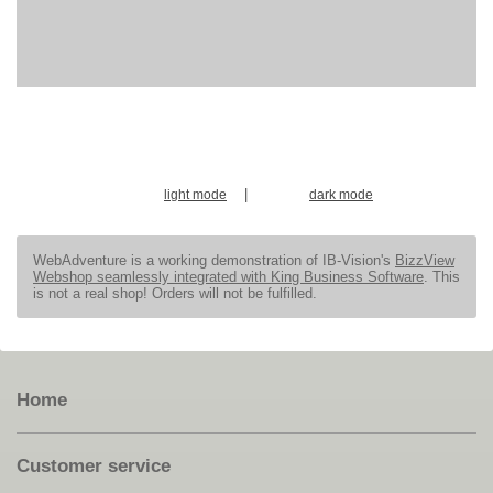
|
light mode
dark mode
WebAdventure is a working demonstration of IB-Vision's
BizzView
Webshop seamlessly integrated with King Business Software
. This
is not a real shop! Orders will not be fulfilled.
Home
Customer service