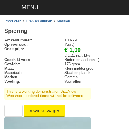
MENU
Producten
>
Eten en drinken
>
Messen
Spiering
Artikelnummer:
100779
Op voorraad:
Yup :)
Onze prijs:
€ 1,00
€ 1,21 incl. btw
Geschikt voor:
Binten en anderen :-)
Gewicht:
175 gram
Maat:
Klein middengroot
Materiaal:
Staal en plastik
Merken:
Gamma
Voeding:
Voor alles
This is a working demonstration BizzView
Webshop -- ordered items will not be delivered!
in winkelwagen