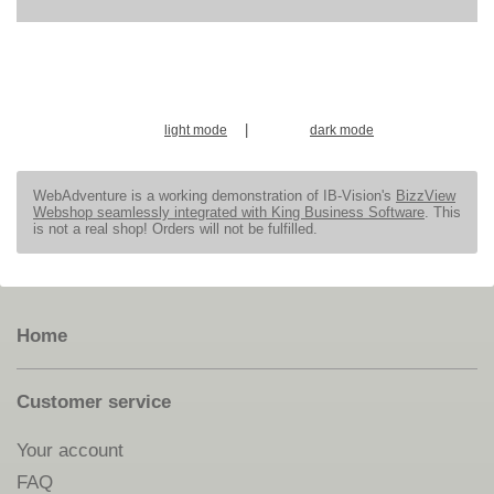
|
light mode
dark mode
WebAdventure is a working demonstration of IB-Vision's
BizzView
Webshop seamlessly integrated with King Business Software
. This
is not a real shop! Orders will not be fulfilled.
Home
Customer service
Your account
FAQ