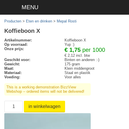
MENU
Producten
>
Eten en drinken
>
Mepal Rosti
Koffieboon X
Artikelnummer:
Koffieboon X
Op voorraad:
Yup :)
Onze prijs:
€ 1,75
per 1000
€ 2,12 incl. btw
Geschikt voor:
Binten en anderen :-)
Gewicht:
175 gram
Maat:
Klein middengroot
Materiaal:
Staal en plastik
Voeding:
Voor alles
This is a working demonstration BizzView
Webshop -- ordered items will not be delivered!
in winkelwagen