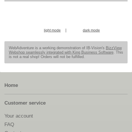
|
light mode
dark mode
WebAdventure is a working demonstration of IB-Vision's
BizzView
Webshop seamlessly integrated with King Business Software
. This
is not a real shop! Orders will not be fulfilled.
Home
Customer service
Your account
FAQ