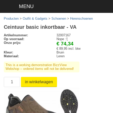
MENU
Producten
>
Outfit & Gadgets
>
Schoenen
>
Herenschoenen
Ceintuur basic inkortbaar - VA
Artikelnummer:
32007167
Op voorraad:
Nope :'(
Onze prijs:
€ 74,34
€ 89,95 incl. btw
Kleur:
Bruin
Materiaal:
Leren
This is a working demonstration BizzView
Webshop -- ordered items will not be delivered!
in winkelwagen