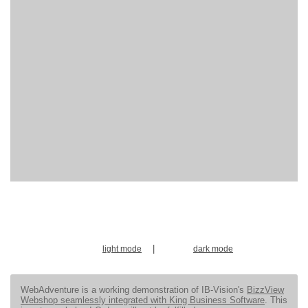
|
light mode
dark mode
WebAdventure is a working demonstration of IB-Vision's
BizzView
Webshop seamlessly integrated with King Business Software
. This