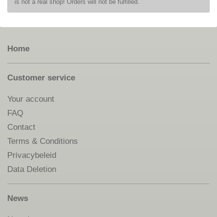
is not a real shop! Orders will not be fulfilled.
Home
Customer service
Your account
FAQ
Contact
Terms & Conditions
Privacybeleid
Data Deletion
News