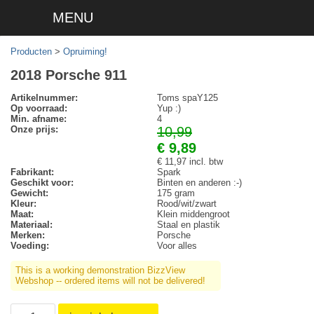
MENU
Producten
>
Opruiming!
2018 Porsche 911
Artikelnummer:
Toms spaY125
Op voorraad:
Yup :)
Min. afname:
4
Onze prijs:
10,99
€ 9,89
€ 11,97 incl. btw
Fabrikant:
Spark
Geschikt voor:
Binten en anderen :-)
Gewicht:
175 gram
Kleur:
Rood/wit/zwart
Maat:
Klein middengroot
Materiaal:
Staal en plastik
Merken:
Porsche
Voeding:
Voor alles
This is a working demonstration BizzView
Webshop -- ordered items will not be delivered!