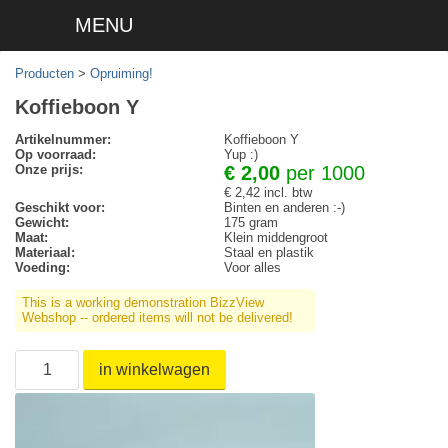
MENU
Producten
>
Opruiming!
Koffieboon Y
Artikelnummer:
Koffieboon Y
Op voorraad:
Yup :)
Onze prijs:
€ 2,00
per 1000
€ 2,42 incl. btw
Geschikt voor:
Binten en anderen :-)
Gewicht:
175 gram
Maat:
Klein middengroot
Materiaal:
Staal en plastik
Voeding:
Voor alles
This is a working demonstration BizzView
Webshop -- ordered items will not be delivered!
in winkelwagen