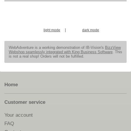
|
light mode
dark mode
WebAdventure is a working demonstration of IB-Vision's
BizzView
Webshop seamlessly integrated with King Business Software
. This
is not a real shop! Orders will not be fulfilled.
Home
Customer service
Your account
FAQ