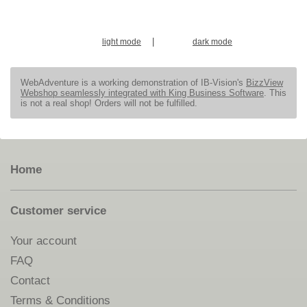
|
light mode
dark mode
WebAdventure is a working demonstration of IB-Vision's
BizzView
Webshop seamlessly integrated with King Business Software
. This
is not a real shop! Orders will not be fulfilled.
Home
Customer service
Your account
FAQ
Contact
Terms & Conditions