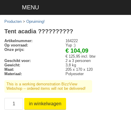
MENU
Producten
>
Opruiming!
Tent acadia ??????????
Artikelnummer:
164222
Op voorraad:
Yup :)
Onze prijs:
€ 104,09
€ 125,95 incl. btw
Geschikt voor:
2 a 3 personen
Gewicht:
3,8 kg
Maat:
205 x 170 x 120
Materiaal:
Polyeseter
This is a working demonstration BizzView
Webshop -- ordered items will not be delivered!
in winkelwagen