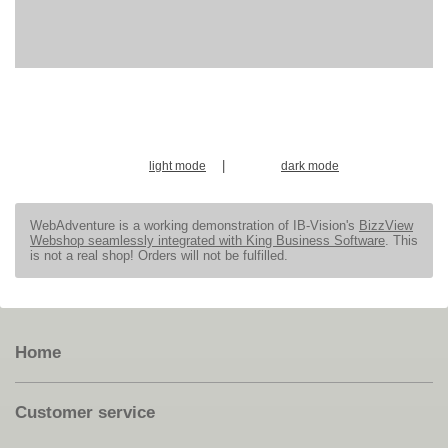
|
light mode
dark mode
WebAdventure is a working demonstration of IB-Vision's
BizzView
Webshop seamlessly integrated with King Business Software
. This
is not a real shop! Orders will not be fulfilled.
Home
Customer service