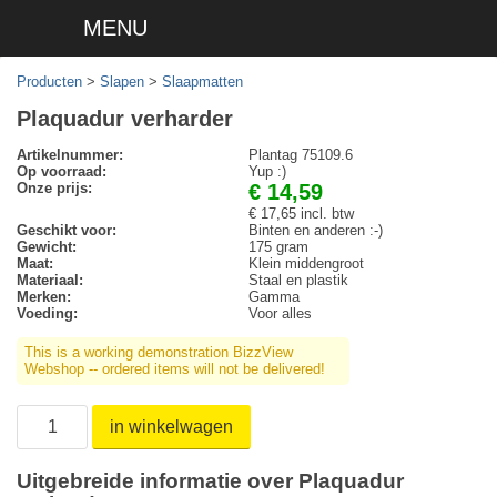
MENU
Producten
>
Slapen
>
Slaapmatten
Plaquadur verharder
Artikelnummer:
Plantag 75109.6
Op voorraad:
Yup :)
Onze prijs:
€ 14,59
€ 17,65 incl. btw
Geschikt voor:
Binten en anderen :-)
Gewicht:
175 gram
Maat:
Klein middengroot
Materiaal:
Staal en plastik
Merken:
Gamma
Voeding:
Voor alles
This is a working demonstration BizzView
Webshop -- ordered items will not be delivered!
in winkelwagen
Uitgebreide informatie over Plaquadur