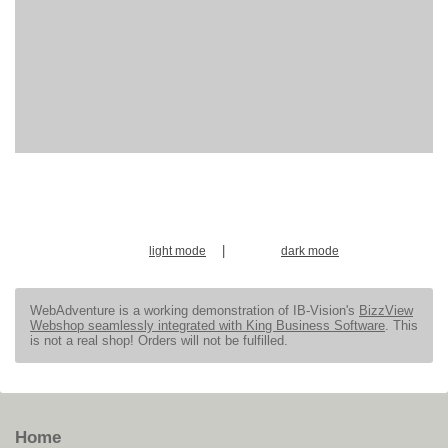
|
light mode
dark mode
WebAdventure is a working demonstration of IB-Vision's
BizzView
Webshop seamlessly integrated with King Business Software
. This
is not a real shop! Orders will not be fulfilled.
Home