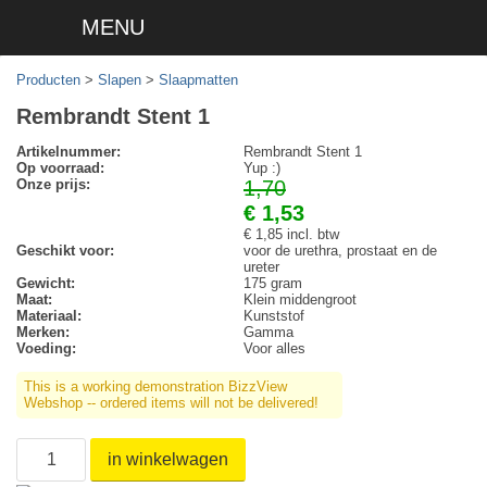
MENU
Producten
>
Slapen
>
Slaapmatten
Rembrandt Stent 1
Artikelnummer:
Rembrandt Stent 1
Op voorraad:
Yup :)
Onze prijs:
1,70
€ 1,53
€ 1,85 incl. btw
Geschikt voor:
voor de urethra, prostaat en de
ureter
Gewicht:
175 gram
Maat:
Klein middengroot
Materiaal:
Kunststof
Merken:
Gamma
Voeding:
Voor alles
This is a working demonstration BizzView
Webshop -- ordered items will not be delivered!
in winkelwagen