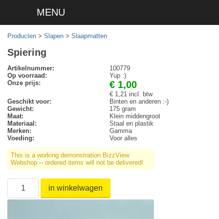
MENU
Producten
>
Slapen
>
Slaapmatten
Spiering
Artikelnummer:
100779
Op voorraad:
Yup :)
Onze prijs:
€ 1,00
€ 1,21 incl. btw
Geschikt voor:
Binten en anderen :-)
Gewicht:
175 gram
Maat:
Klein middengroot
Materiaal:
Staal en plastik
Merken:
Gamma
Voeding:
Voor alles
This is a working demonstration BizzView
Webshop -- ordered items will not be delivered!
in winkelwagen