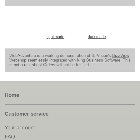
|
light mode
dark mode
WebAdventure is a working demonstration of IB-Vision's
BizzView
Webshop seamlessly integrated with King Business Software
. This
is not a real shop! Orders will not be fulfilled.
Home
Customer service
Your account
FAQ