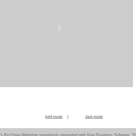
|
light mode
dark mode
n's
BizzView Webshop seamlessly integrated with King Business Software
. Th