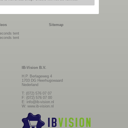
deos
Sitemap
econds tent
econds tent
IB-Vision B.V.
H.P. Berlageweg 4
1703 DG Heerhugowaard
Nederland
T: (072) 576 07 07
F: (072) 576 07 00
E:
info@ib-vision.nl
W:
www.ib-vision.nl