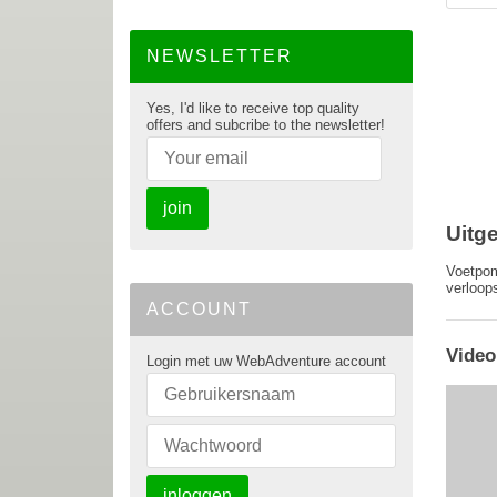
NEWSLETTER
Yes, I'd like to receive top quality
offers and subcribe to the newsletter!
join
Uitg
Voetpom
verloop
ACCOUNT
Video
Login met uw WebAdventure account
inloggen