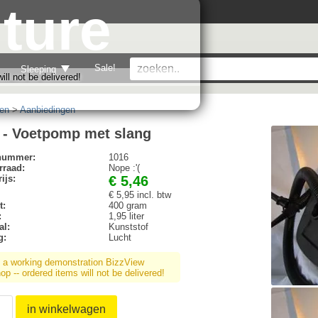
ture
Sale!
Sleeping
ll not be delivered!
en
>
Aanbiedingen
 - Voetpomp met slang
lnummer:
1016
rraad:
Nope :'(
ijs:
€ 5,46
€ 5,95 incl. btw
t:
400 gram
:
1,95 liter
al:
Kunststof
g:
Lucht
s a working demonstration BizzView
p -- ordered items will not be delivered!
in winkelwagen