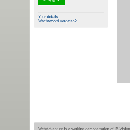
Your details
Wachtwoord vergeten?
WebAdventure is a working demonstration of IB-Visio