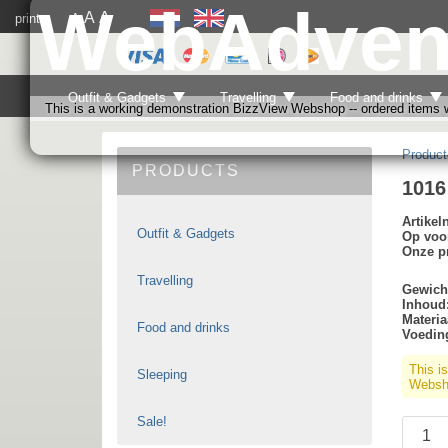
WebAdven
A
A
print
A
Outfit & Gadgets
Travelling
Food and drinks
This is a working demonstration BizzView Webshop -- ordered items wi
Product
PRODUCTS
1016
Artike
Outfit & Gadgets
Op voo
Onze pr
Travelling
Gewich
Inhoud
Materia
Food and drinks
Voedin
This i
Sleeping
Websho
Sale!