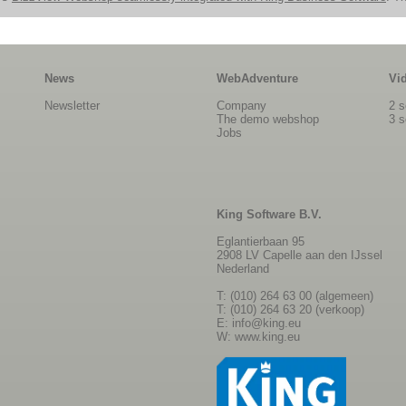
News
WebAdventure
Vi
Newsletter
Company
2 s
The demo webshop
3 s
Jobs
King Software B.V.
Eglantierbaan 95
2908 LV Capelle aan den IJssel
Nederland
T: (010) 264 63 00 (algemeen)
T: (010) 264 63 20 (verkoop)
E:
info@king.eu
W:
www.king.eu