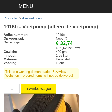
MENU
Producten
>
Aanbiedingen
1016b - Voetpomp (alleen de voetpomp)
Artikelnummer:
1016b
Op voorraad:
Nope :'(
Onze prijs:
€ 32,74
€ 39,62 incl. btw
Gewicht:
400 gram
Inhoud:
1,95 liter
Materiaal:
Kunststof
Voeding:
Lucht
This is a working demonstration BizzView
Webshop -- ordered items will not be delivered!
in winkelwagen