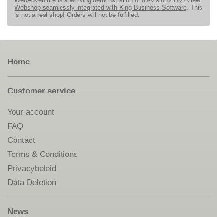
WebAdventure is a working demonstration of IB-Vision's
BizzView
Webshop seamlessly integrated with King Business Software
. This
is not a real shop! Orders will not be fulfilled.
Home
Customer service
Your account
FAQ
Contact
Terms & Conditions
Privacybeleid
Data Deletion
News