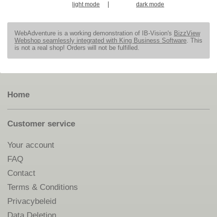
|
light mode
dark mode
WebAdventure is a working demonstration of IB-Vision's
BizzView
Webshop seamlessly integrated with King Business Software
. This
is not a real shop! Orders will not be fulfilled.
Home
Customer service
Your account
FAQ
Contact
Terms & Conditions
Privacybeleid
Data Deletion