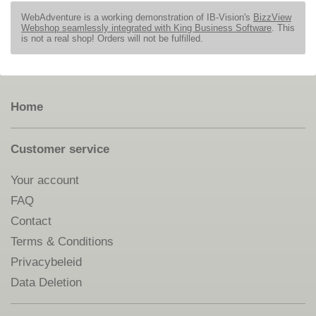
WebAdventure is a working demonstration of IB-Vision's
BizzView
Webshop seamlessly integrated with King Business Software
. This
is not a real shop! Orders will not be fulfilled.
Home
Customer service
Your account
FAQ
Contact
Terms & Conditions
Privacybeleid
Data Deletion