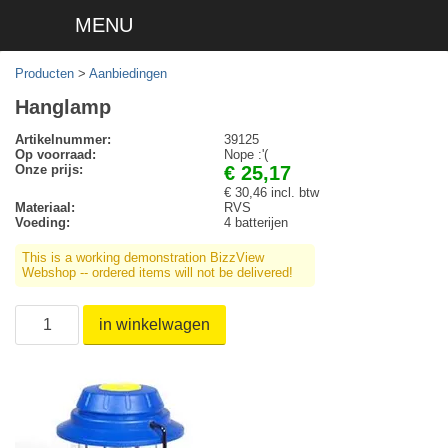
MENU
Producten
>
Aanbiedingen
Hanglamp
Artikelnummer:
39125
Op voorraad:
Nope :'(
Onze prijs:
€ 25,17
€ 30,46 incl. btw
Materiaal:
RVS
Voeding:
4 batterijen
This is a working demonstration BizzView
Webshop -- ordered items will not be delivered!
in winkelwagen