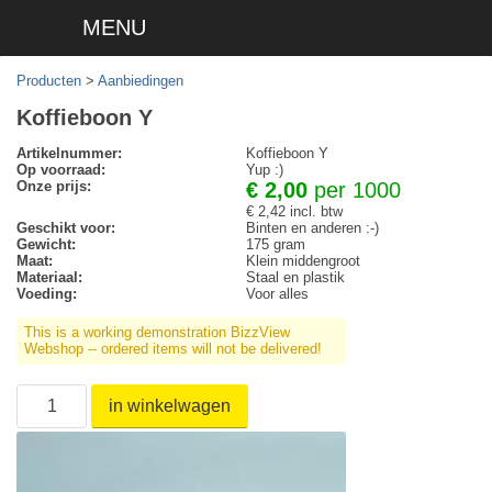
MENU
Producten
>
Aanbiedingen
Koffieboon Y
Artikelnummer:
Koffieboon Y
Op voorraad:
Yup :)
Onze prijs:
€ 2,00
per 1000
€ 2,42 incl. btw
Geschikt voor:
Binten en anderen :-)
Gewicht:
175 gram
Maat:
Klein middengroot
Materiaal:
Staal en plastik
Voeding:
Voor alles
This is a working demonstration BizzView
Webshop -- ordered items will not be delivered!
in winkelwagen