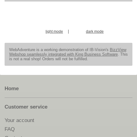
|
light mode
dark mode
WebAdventure is a working demonstration of IB-Vision's
BizzView
Webshop seamlessly integrated with King Business Software
. This
is not a real shop! Orders will not be fulfilled.
Home
Customer service
Your account
FAQ