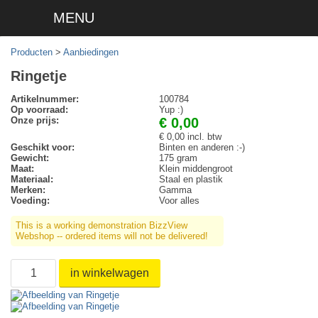
MENU
Producten
>
Aanbiedingen
Ringetje
Artikelnummer:
100784
Op voorraad:
Yup :)
Onze prijs:
€ 0,00
€ 0,00 incl. btw
Geschikt voor:
Binten en anderen :-)
Gewicht:
175 gram
Maat:
Klein middengroot
Materiaal:
Staal en plastik
Merken:
Gamma
Voeding:
Voor alles
This is a working demonstration BizzView
Webshop -- ordered items will not be delivered!
in winkelwagen