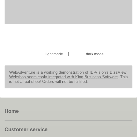
|
light mode
dark mode
WebAdventure is a working demonstration of IB-Vision's
BizzView
Webshop seamlessly integrated with King Business Software
. This
is not a real shop! Orders will not be fulfilled.
Home
Customer service