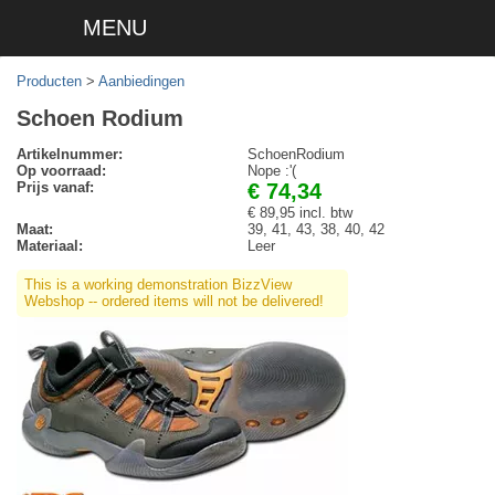
MENU
Producten
>
Aanbiedingen
Schoen Rodium
Artikelnummer:
SchoenRodium
Op voorraad:
Nope :'(
Prijs vanaf:
€ 74,34
€ 89,95 incl. btw
Maat:
39, 41, 43, 38, 40, 42
Materiaal:
Leer
This is a working demonstration BizzView
Webshop -- ordered items will not be delivered!