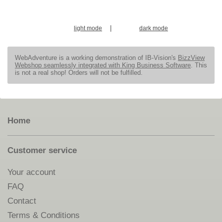
|
light mode
dark mode
WebAdventure is a working demonstration of IB-Vision's
BizzView
Webshop seamlessly integrated with King Business Software
. This
is not a real shop! Orders will not be fulfilled.
Home
Customer service
Your account
FAQ
Contact
Terms & Conditions