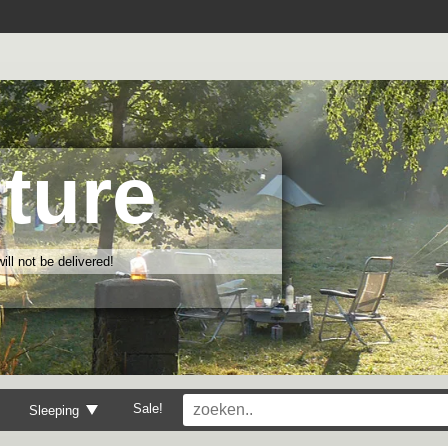
ture
ll not be delivered!
Sale!
Sleeping