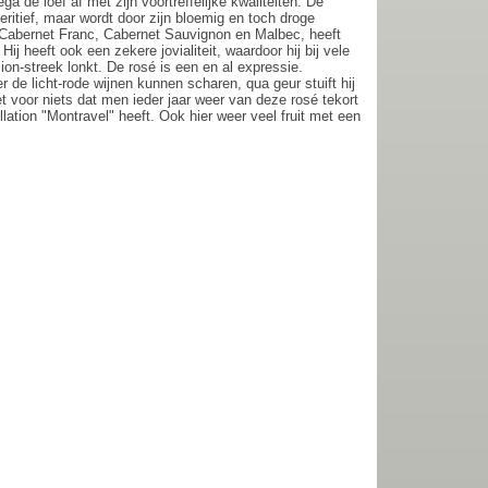
a de loef af met zijn voortreffelijke kwaliteiten. De
peritief, maar wordt door zijn bloemig en toch droge
n Cabernet Franc, Cabernet Sauvignon en Malbec, heeft
ij heeft ook een zekere jovialiteit, waardoor hij bij vele
ion-streek lonkt. De rosé is een en al expressie.
de licht-rode wijnen kunnen scharen, qua geur stuift hij
t voor niets dat men ieder jaar weer van deze rosé tekort
lation "Montravel" heeft. Ook hier weer veel fruit met een