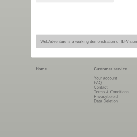
WebAdventure is a working demonstration of IB-Visio
Home
Customer service
Your account
FAQ
Contact
Terms & Conditions
Privacybeleid
Data Deletion