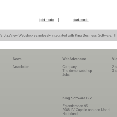
|
light mode
dark mode
n's
BizzView Webshop seamlessly integrated with King Business Software
. Th
News
WebAdventure
Vi
Newsletter
Company
2 s
The demo webshop
3 s
Jobs
King Software B.V.
Eglantierbaan 95
2908 LV Capelle aan den IJssel
Nederland