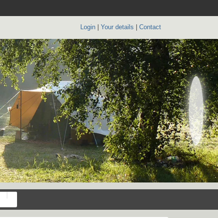
Login
|
Your details
|
Contact