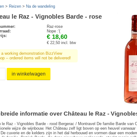
en
>
Reizen
>
Na de wandeling
eau le Raz - Vignobles Barde - rose
lnummer:
Raz-rose
rraad:
Nope :'(
ijs:
€ 18,60
€ 22,50 incl. btw
s a working demonstration BizzView
p -- ordered items will not be delivered!
in winkelwagen
ebreide informatie over Château le Raz - Vignoble
 le Raz - Vignobles Barde - rood Bergerac / Montravel De familie Barde van C
tionele wijze de wijnbouw. Het Château zelf ligt boven op een heuvel vanwaar h
 De cuverie en de kelders zijn in het dal herbouwd en vormen daar een moderne 