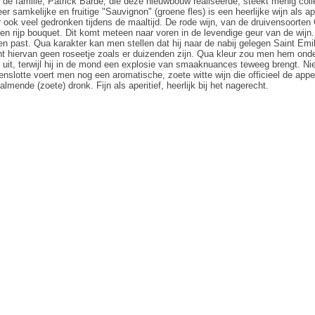
 de familie, Patrick Barde, die deze nieuwbouw realiseerde, steekt menig colleg
eer samkelijke en fruitige "Sauvignon" (groene fles) is een heerlijke wijn als a
r ook veel gedronken tijdens de maaltijd. De rode wijn, van de druivensoorte
en rijp bouquet. Dit komt meteen naar voren in de levendige geur van de wijn. H
en past. Qua karakter kan men stellen dat hij naar de nabij gelegen Saint Emil
t hiervan geen roseetje zoals er duizenden zijn. Qua kleur zou men hem onder 
s uit, terwijl hij in de mond een explosie van smaaknuances teweeg brengt. Nie
nslotte voert men nog een aromatische, zoete witte wijn die officieel de appel
almende (zoete) dronk. Fijn als aperitief, heerlijk bij het nagerecht.