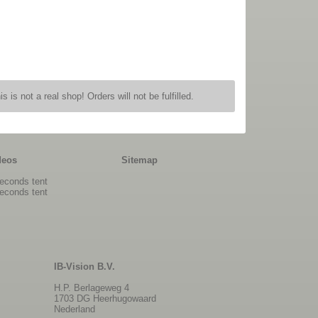
is is not a real shop! Orders will not be fulfilled.
deos
Sitemap
econds tent
econds tent
IB-Vision B.V.
H.P. Berlageweg 4
1703 DG Heerhugowaard
Nederland