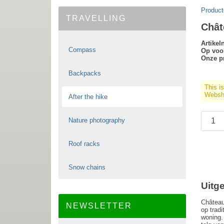
Product
TRAVELLING
Chât
Artike
Compass
Op voo
Onze pr
Backpacks
This i
Websho
After the hike
Nature photography
Roof racks
Snow chains
Uitg
Château
NEWSLETTER
op tradi
woning.