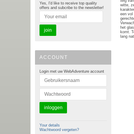
telg van
Yes, I'd like to receive top quality
witte, z
offers and subcribe to the newsletter!
karakte
een vol 
gerecht
Verwach
het gla
join
komt. Te
lang nat
ACCOUNT
Login met uw WebAdventure account
inloggen
Your details
Wachtwoord vergeten?