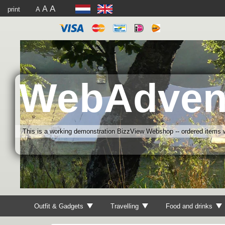
A
A
print
A
WebAdven
This is a working demonstration BizzView Webshop -- ordered items wi
Outfit & Gadgets
Travelling
Food and drinks