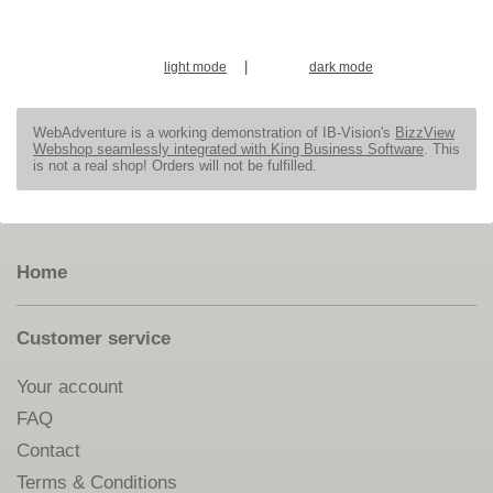
|
light mode
dark mode
WebAdventure is a working demonstration of IB-Vision's
BizzView
Webshop seamlessly integrated with King Business Software
. This
is not a real shop! Orders will not be fulfilled.
Home
Customer service
Your account
FAQ
Contact
Terms & Conditions