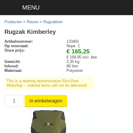
MENU
Producten
>
Reizen
>
Rugzakken
Rugzak Kimberley
Artikelnummer:
133401
Op voorraad:
Nope :'(
Onze prijs:
€ 165,25
€ 199,95 incl. btw
Gewicht:
2,35 kg
Inhoud:
80 liter
Materiaal:
Polyester
This is a working demonstration BizzView
Webshop -- ordered items will not be delivered!
in winkelwagen