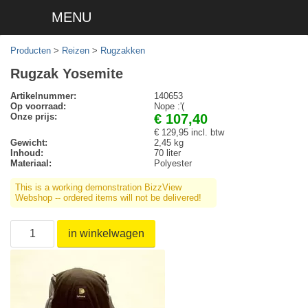
MENU
Producten
>
Reizen
>
Rugzakken
Rugzak Yosemite
Artikelnummer:
140653
Op voorraad:
Nope :'(
Onze prijs:
€ 107,40
€ 129,95 incl. btw
Gewicht:
2,45 kg
Inhoud:
70 liter
Materiaal:
Polyester
This is a working demonstration BizzView
Webshop -- ordered items will not be delivered!
in winkelwagen