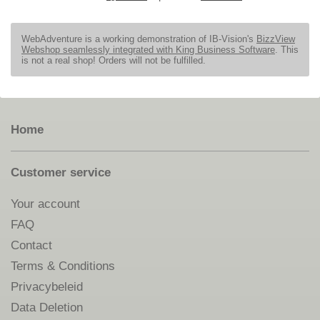
WebAdventure is a working demonstration of IB-Vision's
BizzView
Webshop seamlessly integrated with King Business Software
. This
is not a real shop! Orders will not be fulfilled.
Home
Customer service
Your account
FAQ
Contact
Terms & Conditions
Privacybeleid
Data Deletion