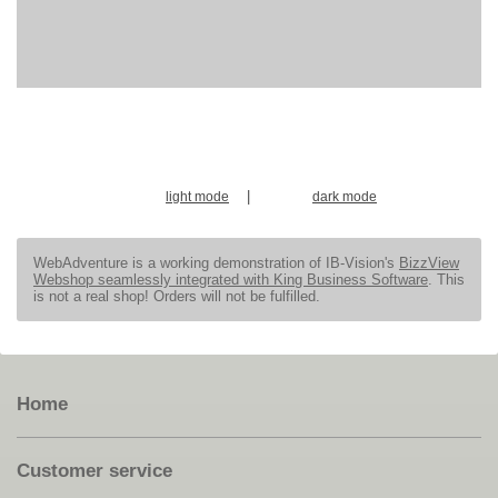
|
light mode
dark mode
WebAdventure is a working demonstration of IB-Vision's
BizzView
Webshop seamlessly integrated with King Business Software
. This
is not a real shop! Orders will not be fulfilled.
Home
Customer service