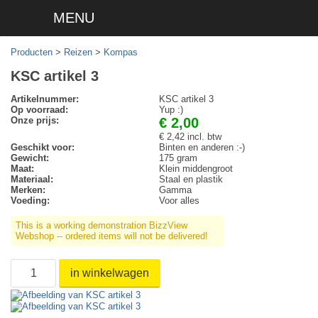
MENU
Producten
>
Reizen
>
Kompas
KSC artikel 3
Artikelnummer:
KSC artikel 3
Op voorraad:
Yup :)
Onze prijs:
€ 2,00
€ 2,42 incl. btw
Geschikt voor:
Binten en anderen :-)
Gewicht:
175 gram
Maat:
Klein middengroot
Materiaal:
Staal en plastik
Merken:
Gamma
Voeding:
Voor alles
This is a working demonstration BizzView
Webshop -- ordered items will not be delivered!
in winkelwagen