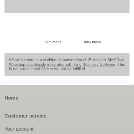
|
light mode
dark mode
WebAdventure is a working demonstration of IB-Vision's
BizzView
Webshop seamlessly integrated with King Business Software
. This
is not a real shop! Orders will not be fulfilled.
Home
Customer service
Your account