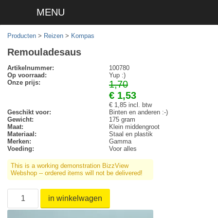
MENU
Producten
>
Reizen
>
Kompas
Remouladesaus
Artikelnummer:
100780
Op voorraad:
Yup :)
Onze prijs:
1,70
€ 1,53
€ 1,85 incl. btw
Geschikt voor:
Binten en anderen :-)
Gewicht:
175 gram
Maat:
Klein middengroot
Materiaal:
Staal en plastik
Merken:
Gamma
Voeding:
Voor alles
This is a working demonstration BizzView
Webshop -- ordered items will not be delivered!
in winkelwagen