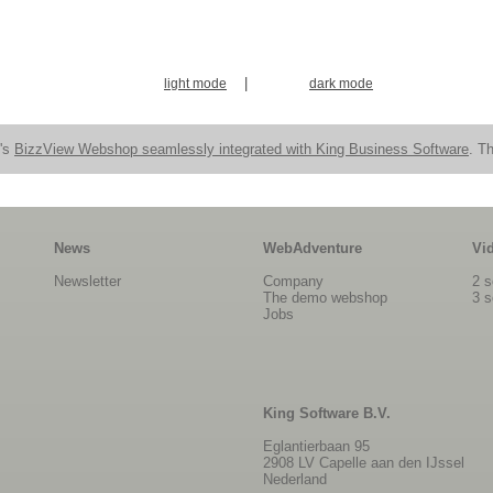
|
light mode
dark mode
n's
BizzView Webshop seamlessly integrated with King Business Software
. Th
News
WebAdventure
Vi
Newsletter
Company
2 s
The demo webshop
3 s
Jobs
King Software B.V.
Eglantierbaan 95
2908 LV Capelle aan den IJssel
Nederland