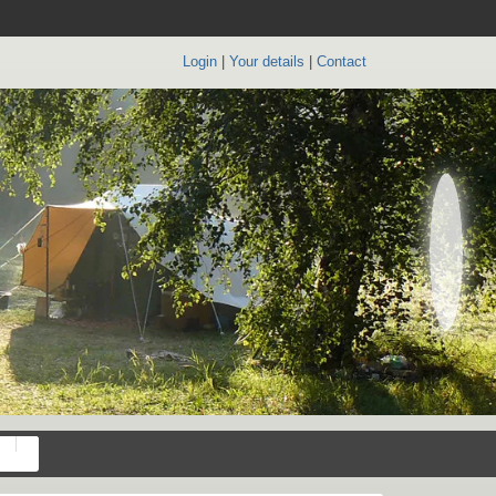
Login
|
Your details
|
Contact