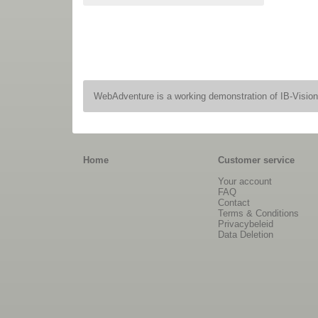
WebAdventure is a working demonstration of IB-Visio
Home
Customer service
Your account
FAQ
Contact
Terms & Conditions
Privacybeleid
Data Deletion