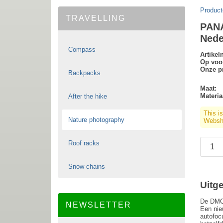
Product
TRAVELLING
PAN
Nede
Compass
Artike
Op voo
Onze pr
Backpacks
Maat:
Materia
After the hike
This i
Nature photography
Websho
Roof racks
Snow chains
Uitg
De DMC-
NEWSLETTER
Een nie
autofoc