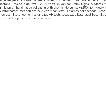
de geheugen en in dezelfde beeldkwaliteit kunt filmen. Daarnaast is het AVC
stand. Tevens is de DMC-FZ100 voorzien van een Dolby Digital ® Stereo micr
 filmknop en handmatige belichting ontbreken bij de Lumix FZ100 niet. Nieuw 
urstopnames met een snelheid van maar liefst 11 frames per seconde. Voor ulti
n jog-dial, flitsschoen en handmatige AF toets toegepast. Daarnaast beschi
r u kunt fotograferen vanuit elke hoek.