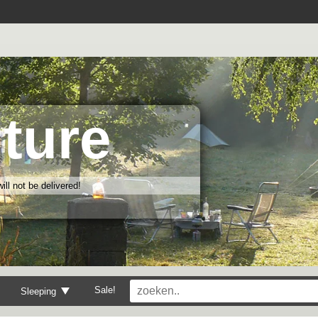
ture
ll not be delivered!
Sale!
Sleeping