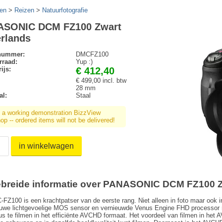
en
>
Reizen
>
Natuurfotografie
ASONIC DCM FZ100 Zwart
rlands
lnummer:
DMCFZ100
rraad:
Yup :)
ijs:
€ 412,40
€ 499,00 incl. btw
28 mm
al:
Staal
s a working demonstration BizzView
p -- ordered items will not be delivered!
in winkelwagen
ebreide informatie over PANASONIC DCM FZ100 
FZ100 is een krachtpatser van de eerste rang. Niet alleen in foto maar ook i
uwe lichtgevoelige MOS sensor en vernieuwde Venus Engine FHD processor ma
us te filmen in het efficiënte AVCHD formaat. Het voordeel van filmen in het