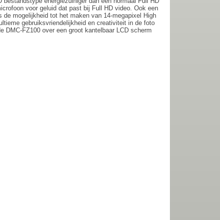
HD bestandstype energiezuiniger dan een normaal Full HD
ofoon voor geluid dat past bij Full HD video. Ook een
is de mogelijkheid tot het maken van 14-megapixel High
eme gebruiksvriendelijkheid en creativiteit in de foto
kt de DMC-FZ100 over een groot kantelbaar LCD scherm