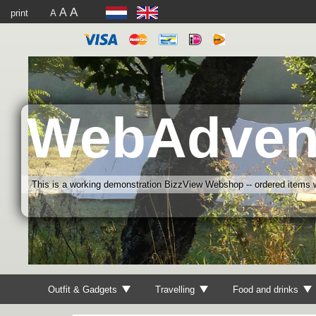
A
A
print
A
WebAdven
This is a working demonstration BizzView Webshop -- ordered items wi
Outfit & Gadgets
Travelling
Food and drinks