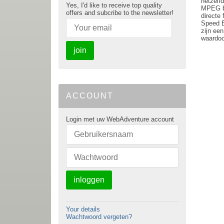
hetzelf
Yes, I'd like to receive top quality
MPEG be
offers and subcribe to the newsletter!
directe
Speed B
zijn ee
waardoo
join
ACCOUNT
Login met uw WebAdventure account
inloggen
Your details
Wachtwoord vergeten?