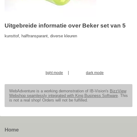
Uitgebreide informatie over Beker set van 5
kunsttof, halftransparant, diverse kleuren
|
light mode
dark mode
WebAdventure is a working demonstration of IB-Vision's
BizzView
Webshop seamlessly integrated with King Business Software
. This
is not a real shop! Orders will not be fulfilled.
Home