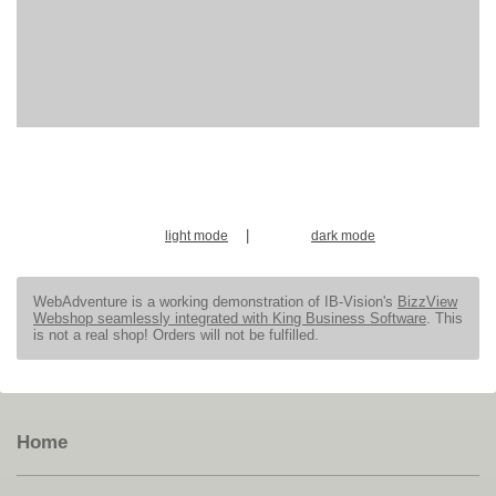
|
light mode
dark mode
WebAdventure is a working demonstration of IB-Vision's
BizzView
Webshop seamlessly integrated with King Business Software
. This
is not a real shop! Orders will not be fulfilled.
Home