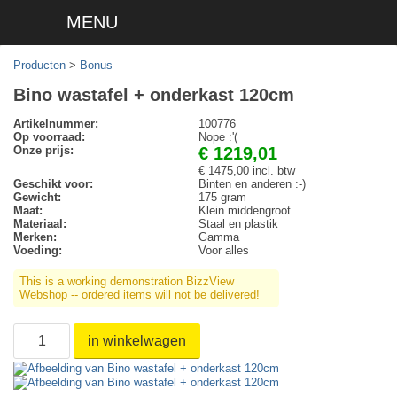
MENU
Producten
>
Bonus
Bino wastafel + onderkast 120cm
Artikelnummer:
100776
Op voorraad:
Nope :'(
Onze prijs:
€ 1219,01
€ 1475,00 incl. btw
Geschikt voor:
Binten en anderen :-)
Gewicht:
175 gram
Maat:
Klein middengroot
Materiaal:
Staal en plastik
Merken:
Gamma
Voeding:
Voor alles
This is a working demonstration BizzView
Webshop -- ordered items will not be delivered!
in winkelwagen