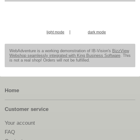
|
light mode
dark mode
WebAdventure is a working demonstration of IB-Vision's
BizzView
Webshop seamlessly integrated with King Business Software
. This
is not a real shop! Orders will not be fulfilled.
Home
Customer service
Your account
FAQ