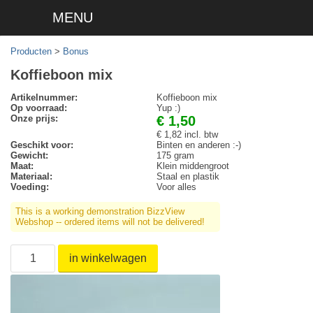
MENU
Producten
>
Bonus
Koffieboon mix
Artikelnummer:
Koffieboon mix
Op voorraad:
Yup :)
Onze prijs:
€ 1,50
€ 1,82 incl. btw
Geschikt voor:
Binten en anderen :-)
Gewicht:
175 gram
Maat:
Klein middengroot
Materiaal:
Staal en plastik
Voeding:
Voor alles
This is a working demonstration BizzView
Webshop -- ordered items will not be delivered!
in winkelwagen