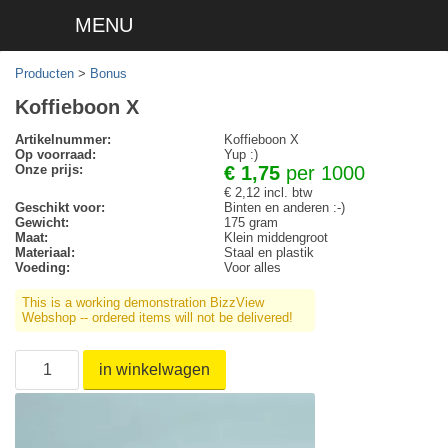
MENU
Producten
>
Bonus
Koffieboon X
Artikelnummer:
Koffieboon X
Op voorraad:
Yup :)
Onze prijs:
€ 1,75
per 1000
€ 2,12 incl. btw
Geschikt voor:
Binten en anderen :-)
Gewicht:
175 gram
Maat:
Klein middengroot
Materiaal:
Staal en plastik
Voeding:
Voor alles
This is a working demonstration BizzView
Webshop -- ordered items will not be delivered!
in winkelwagen