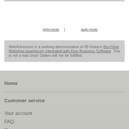
|
light mode
dark mode
WebAdventure is a working demonstration of IB-Vision's
BizzView
Webshop seamlessly integrated with King Business Software
. This
is not a real shop! Orders will not be fulfilled.
Home
Customer service
Your account
FAQ