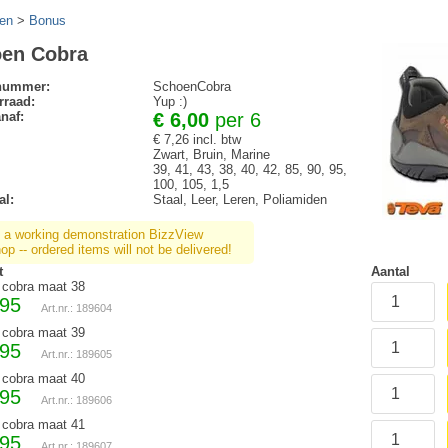
en
>
Bonus
en Cobra
lnummer:
SchoenCobra
rraad:
Yup :)
anaf:
€ 6,00
per 6
€ 7,26 incl. btw
Zwart, Bruin, Marine
39, 41, 43, 38, 40, 42, 85, 90, 95,
100, 105, 1,5
al:
Staal, Leer, Leren, Poliamiden
s a working demonstration BizzView
p -- ordered items will not be delivered!
t
Aantal
cobra maat 38
,95
Art.nr.: 189604
cobra maat 39
,95
Art.nr.: 189605
cobra maat 40
,95
Art.nr.: 189606
cobra maat 41
,95
Art.nr.: 189607