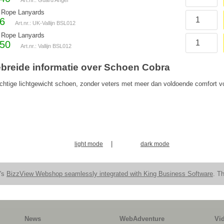
Art.nr.: Guard Angel
 Rope Lanyards
26
Art.nr.: UK-Vallijn BSL012
 Rope Lanyards
,50
Art.nr.: Vallijn BSL012
ebreide informatie over Schoen Cobra
chtige lichtgewicht schoen, zonder veters met meer dan voldoende comfort v
|
light mode
dark mode
n's
BizzView Webshop seamlessly integrated with King Business Software
. Th
News
WebAdventure
Vi