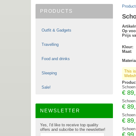
Product
PRODUCTS
Scho
Artike
Outfit & Gadgets
Op voo
Prijs v
Travelling
Kleur:
Maat:
Food and drinks
Materia
This i
Sleeping
Websho
Produc
Schoen 
Sale!
€
89
Schoen 
€
89
NEWSLETTER
Schoen 
€
89
Yes, I'd like to receive top quality
Schoen 
offers and subcribe to the newsletter!
€
99