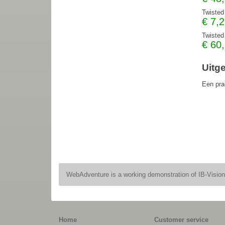
Twisted
€
7,
Twisted
€
60
Uitg
Een pra
WebAdventure is a working demonstration of IB-Visio
Home
Customer service