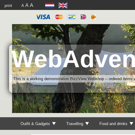
A
A
print
A
WebAdven
This is a working demonstration BizzView Webshop -- ordered items wi
Outfit & Gadgets
Travelling
Food and drinks