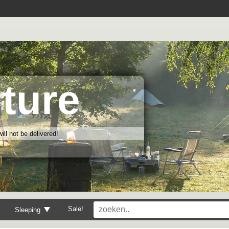
ture
ll not be delivered!
Sale!
Sleeping