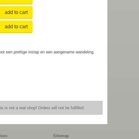
add to cart
add to cart
oor een prettige instap en een aangename wandeling.
is is not a real shop! Orders will not be fulfilled.
deos
Sitemap