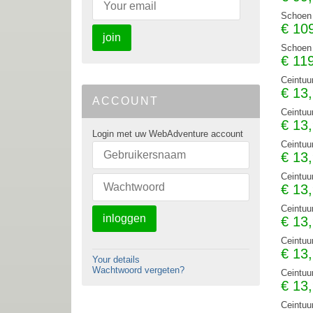
Schoen 
€
10
join
Schoen 
€
11
Ceintuu
€
13
ACCOUNT
Ceintuu
€
13
Login met uw WebAdventure account
Ceintuu
€
13
Ceintuu
€
13
Ceintuu
inloggen
€
13
Ceintuu
€
13
Your details
Wachtwoord vergeten?
Ceintuu
€
13
Ceintuu