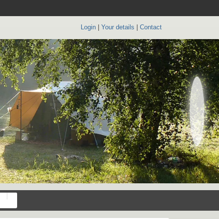
Login
|
Your details
|
Contact